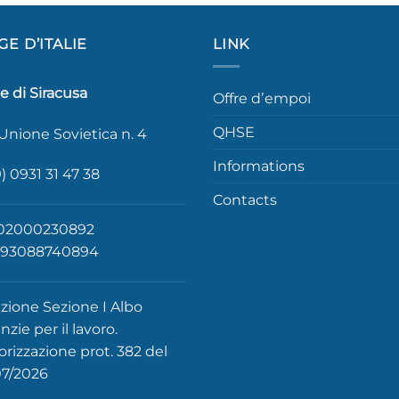
GE D’ITALIE
LINK
e di Siracusa
Offre dʼempoi
QHSE
 Unione Sovietica n. 4
Informations
) 0931 31 47 38
Contacts
: 02000230892
: 93088740894
izione Sezione I Albo
zie per il lavoro.
orizzazione prot. 382 del
07/2026