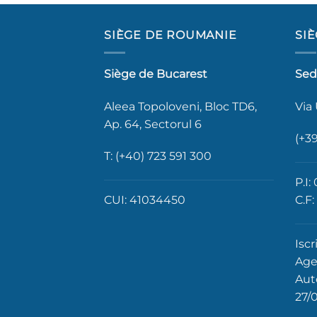
SIÈGE DE ROUMANIE
SIÈ
Siège de Bucarest
Sed
Aleea Topoloveni, Bloc TD6,
Via
Ap. 64, Sectorul 6
(+39
T: (+40) 723 591 300
P.I
CUI: 41034450
C.F
Iscr
Agen
Aut
27/