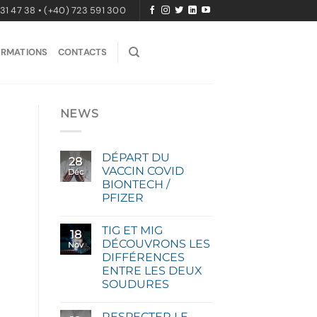
31 47 38 • (+40) 723 591 300
ORMATIONS
CONTACTS
NEWS
DÉPART DU
28
VACCIN COVID
Déc
BIONTECH /
PFIZER
TIG ET MIG
18
DÉCOUVRONS LES
Nov
DIFFÉRENCES
ENTRE LES DEUX
SOUDURES
RESPECTER LE