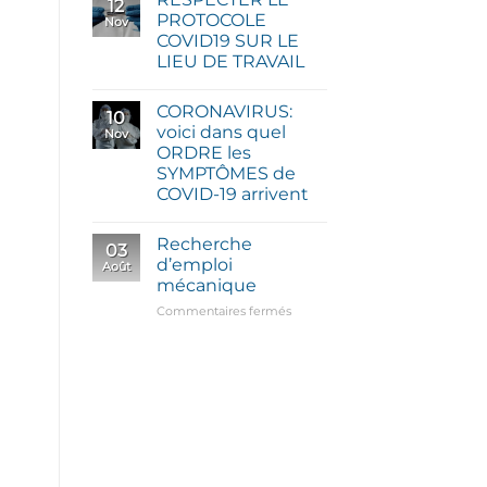
12
PROTOCOLE
Nov
COVID19 SUR LE
LIEU DE TRAVAIL
CORONAVIRUS:
10
voici dans quel
Nov
ORDRE les
SYMPTÔMES de
COVID-19 arrivent
Recherche
03
d’emploi
Août
mécanique
sur
Commentaires fermés
Recherche
d’emploi
mécanique