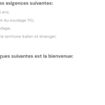
les exigences suivantes:
 ans;
 et du soudage TIG;
udage;
le territoire italien et étranger;
gues suivantes est la bienvenue: