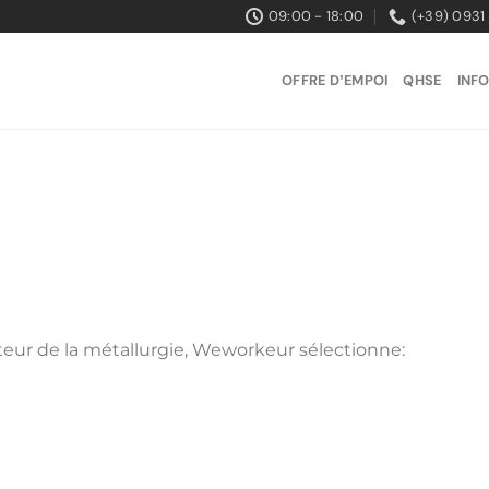
09:00 - 18:00
(+39) 0931 
OFFRE DʼEMPOI
QHSE
INF
cteur de la métallurgie, Weworkeur sélectionne: