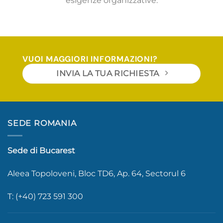
esigenze organizzative.
VUOI MAGGIORI INFORMAZIONI?
INVIA LA TUA RICHIESTA
SEDE ROMANIA
Sede di Bucarest
Aleea Topoloveni, Bloc TD6, Ap. 64, Sectorul 6
T: (+40) 723 591 300